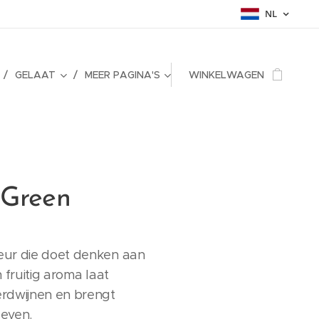
NL
GELAAT
MEER PAGINA'S
WINKELWAGEN
 Green
geur die doet denken aan
en fruitig aroma laat
rdwijnen en brengt
 leven. ☀️