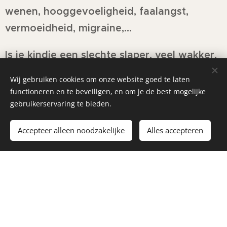
wenen, hooggevoeligheid, faalangst,
vermoeidheid, migraine,...
Is je kindje een slechte slaper, veel wakker,
wenen, onrustig,...
Wij gebruiken cookies om onze website goed te laten
functioneren en te beveiligen, en om je de best mogelijke
Access Consciousness™
heeft een uniek
gebruikerservaring te bieden.
energetisch lichaamsproces genaamd
Accepteer alleen noodzakelijke
Alles accepteren
ACCESS BARS™.
Voor iedereen die meer rust, ruimte en
ontspanning wenst, in het hoofd en in het
lichaam.
Naast de diepe ontspanning die dit proces
verzorgt, biedt een Bars® sessie ook